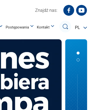
Znajdź nas:
Białostocki Park Na
Białostocki P
iczny | BPN-T
Szukaj
PL
Postępowania
Kontakt