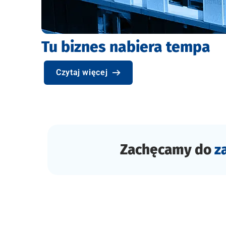
Nabór do 6. cyklu inkubacj
Czytaj więcej
Zachęcamy do
z