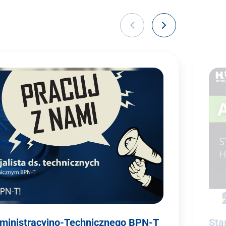
dministracyjno-Technicznego BPN-T
Sta