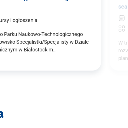
sea
ursy i ogłoszenia
ego Parku Naukowo-Technologicznego
wisko Specjalistki/Specjalisty w Dziale
W tr
nicznym w Białostockim…
rozw
pla
a