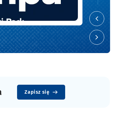
Poprzedni slajd
Następny slajd
a
Zapisz się