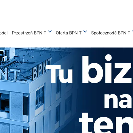
k Naukowo-Technolog
ości
Przestrzeń BPN-T
Oferta BPN-T
Społeczność BPN-T