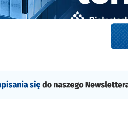
i w Hub of Talents 3
apisania się
do naszego Newsletter