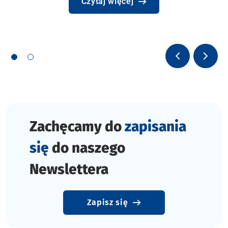
Czytaj więcej
Poprzedni sl
Nastę
Zachęcamy do
zapisania
się
do naszego
Newslettera
Zapisz się