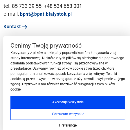
tel. 85 733 39 55; +48 534 653 001
e-mail:
bpnt@bpnt.bialystok.pl
Kontakt
Cenimy Twoją prywatność
Ważne linki
Korzystamy z plików cookie, aby poprawić komfort korzystania z tej
strony internetowej. Niektóre z tych plików są niezbędne dla poprawnego
działania podstawowych funkcji strony i są przechowywane w
Menu
przeglądarce. Używamy również plików cookie stron trzecich, które
pomagają nam analizować sposób korzystania z tej witryny. Te pliki
cookie są przechowywane w przeglądarce użytkownika wyłącznie za jego
Przestrzeń BPN-T
zgodą. Użytkownik ma również możliwość rezygnacji z tych plików
cookie.
Społeczność BPN-T
Akceptuję wszystkie
Odrzucam wszystkie
Oferta BPN-T
Preferencje