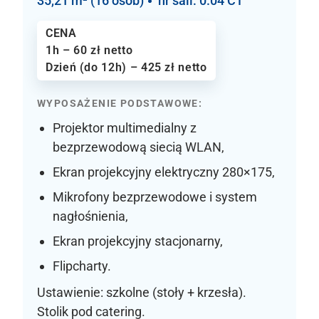
35,21 m² (16 osób)
nr sali: 0.04 CT
CENA
1h – 60 zł netto
Dzień (do 12h) – 425 zł netto
WYPOSAŻENIE PODSTAWOWE:
Projektor multimedialny z
bezprzewodową siecią WLAN,
Ekran projekcyjny elektryczny 280×175,
Mikrofony bezprzewodowe i system
nagłośnienia,
Ekran projekcyjny stacjonarny,
Flipcharty.
Ustawienie: szkolne (stoły + krzesła).
Stolik pod catering.