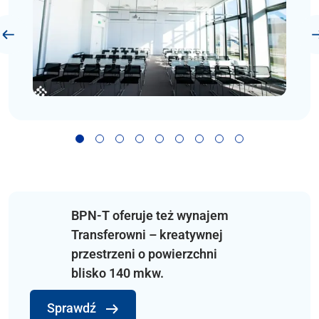
Poprzedni slajd
slajd 1
slajd 2
slajd 3
slajd 4
slajd 5
slajd 6
slajd 7
slajd 8
slajd 9
BPN-T oferuje też wynajem
Transferowni – kreatywnej
przestrzeni o powierzchni
blisko 140 mkw.
Sprawdź