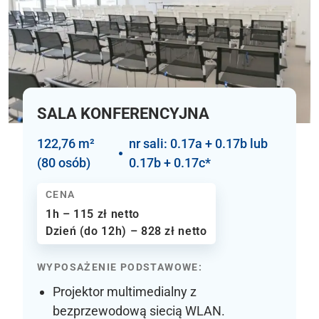
SALA KONFERENCYJNA
122,76 m²
nr sali: 0.17a + 0.17b lub
(80 osób)
0.17b + 0.17c*
CENA
1h – 115 zł netto
Dzień (do 12h) – 828 zł netto
WYPOSAŻENIE PODSTAWOWE:
Projektor multimedialny z
bezprzewodową siecią WLAN.