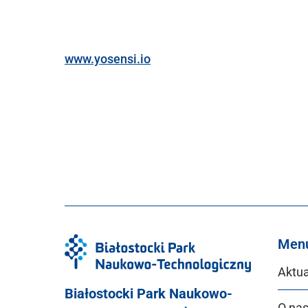
www.yosensi.io
Men
Aktua
Białostocki Park Naukowo-
O na