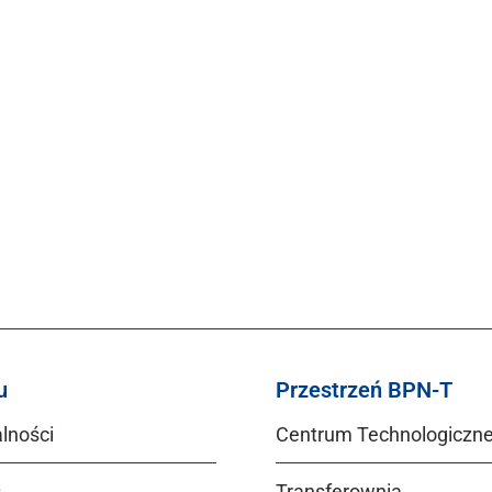
u
Przestrzeń BPN-T
lności
Centrum Technologiczn
s
Transferownia