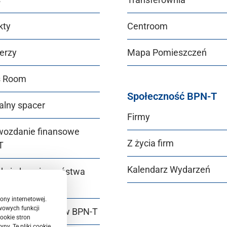
kty
Centroom
erzy
Mapa Pomieszczeń
s Room
Społeczność BPN-T
alny spacer
Firmy
wozdanie finansowe
Z życia firm
T
Kalendarz Wydarzeń
ukcje bezpieczeństwa
T
ony internetowej.
wowych funkcji
r Equality Plan w BPN‑T
ookie stron
ny. Te pliki cookie