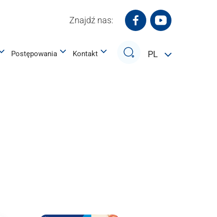
Znajdź nas:
Białostocki Park Na
Białostocki P
Szukaj
PL
Postępowania
Kontakt