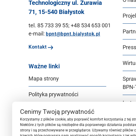
Technologiczny ul. Żurawia
71, 15-540 Białystok
Proje
tel. 85 733 39 55; +48 534 653 001
Partn
e-mail:
bpnt@bpnt.bialystok.pl
Pres
Kontakt
Wirtu
Ważne linki
Mapa strony
Spra
BPN‑
Polityka prywatności
Instr
Deklaracja dostępności
BPN‑
Cenimy Twoją prywatność
Korzystamy z plików cookie, aby poprawić komfort korzystania z tej str
Niektóre z tych plików są niezbędne dla poprawnego działania podsta
Gende
strony i są przechowywane w przeglądarce. Używamy również plików c
trzecich, które pomagają nam analizować sposób korzystania z tej witry