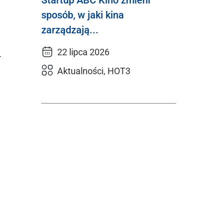
Startup ABC Kino zmieni
sposób, w jaki kina
zarządzają...
22 lipca 2026
–
Aktualności, HOT3