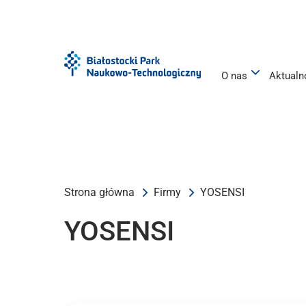
Przejdź
Przejdź
do
do
menu
treści
O nas
Aktualn
Strona główna
Firmy
YOSENSI
YOSENSI