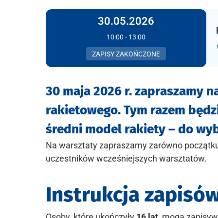
30.05.2026
10:00 - 13:00
ZAPISY ZAKOŃCZONE
30 maja 2026 r. zapraszamy 
rakietowego. Tym razem będz
średni model rakiety – do wy
Na warsztaty zapraszamy zarówno początkuj
uczestników wcześniejszych warsztatów.
Instrukcja zapisó
Osoby, które ukończyły
16 lat
, mogą zapisyw