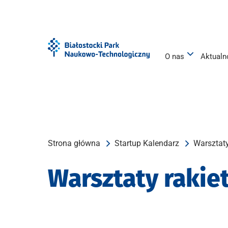
Przejdź
Przejdź
do
do
menu
treści
O nas
Aktualn
Strona główna
Startup Kalendarz
Warsztaty
Warsztaty rakie