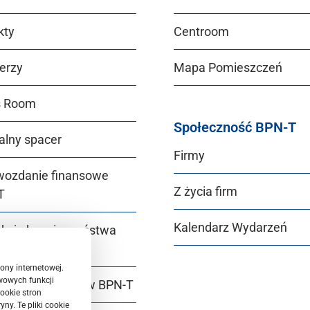
kty
Centroom
erzy
Mapa Pomieszczeń
s Room
Społeczność BPN-T
alny spacer
Firmy
wozdanie finansowe
Z życia firm
T
Kalendarz Wydarzeń
ukcje bezpieczeństwa
T
ony internetowej.
wowych funkcji
r Equality Plan w BPN‑T
ookie stron
ny. Te pliki cookie