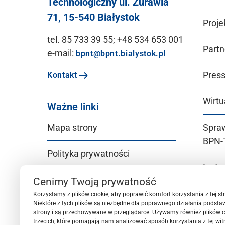
Technologiczny ul. Żurawia
71, 15-540 Białystok
Proje
tel. 85 733 39 55; +48 534 653 001
Partn
e-mail:
bpnt@bpnt.bialystok.pl
Pres
Kontakt
Wirtu
Ważne linki
Mapa strony
Spra
BPN‑
Polityka prywatności
Instr
Deklaracja dostępności
BPN‑
Cenimy Twoją prywatność
Korzystamy z plików cookie, aby poprawić komfort korzystania z tej str
Niektóre z tych plików są niezbędne dla poprawnego działania podsta
Gende
strony i są przechowywane w przeglądarce. Używamy również plików c
trzecich, które pomagają nam analizować sposób korzystania z tej witry