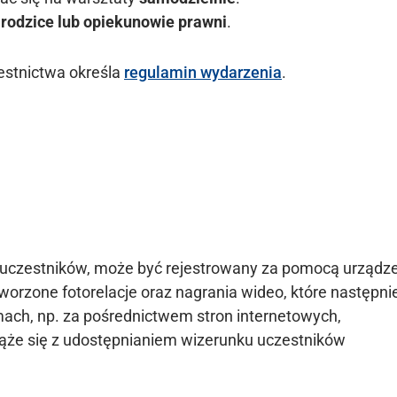
ą
rodzice lub opiekunowie prawni
.
estnictwa określa
regulamin wydarzenia
.
h uczestników, może być rejestrowany za pomocą urządz
orzone fotorelacje oraz nagrania wideo, które następni
ch, np. za pośrednictwem stron internetowych,
wiąże się z udostępnianiem wizerunku uczestników