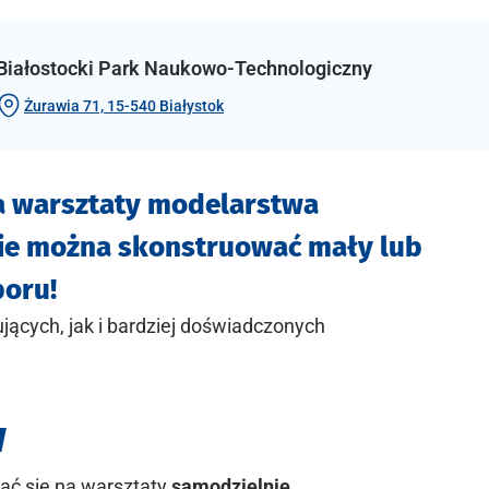
Białostocki Park Naukowo-Technologiczny
Żurawia 71, 15-540 Białystok
na warsztaty modelarstwa
ie można skonstruować mały lub
boru!
ących, jak i bardziej doświadczonych
w
ać się na warsztaty
samodzielnie
.