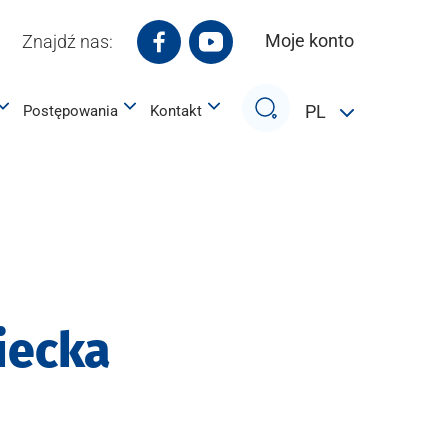
Moje konto
Znajdź nas:
Białostocki Park Naukowo-Technol
Białostocki Park Naukowo-Te
Szukaj
PL
Postępowania
Kontakt
iecka