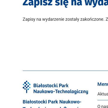
Zapisz się na wyd
Zapisy na wydarzenie zostały zakończone.
Men
Aktua
Białostocki Park Naukowo-
O na