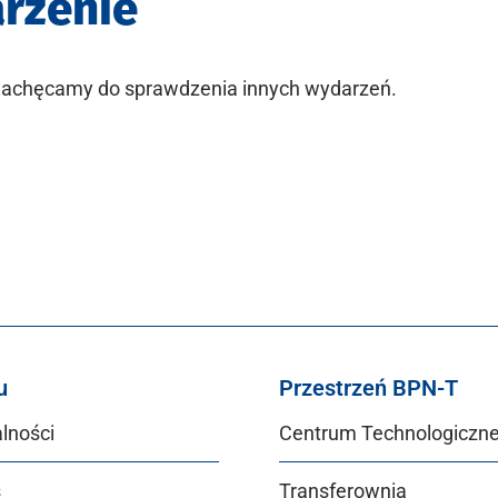
arzenie
 Zachęcamy do sprawdzenia innych wydarzeń.
u
Przestrzeń BPN-T
lności
Centrum Technologiczn
s
Transferownia