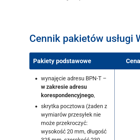
Cennik pakietów usługi W
Pakiety podstawowe
Cena
wynajęcie adresu BPN-T –
w zakresie adresu
korespondencyjnego
,
skrytka pocztowa (żaden z
wymiarów przesyłek nie
może przekroczyć:
wysokość 20 mm, długość
325 mm, szerokość 230