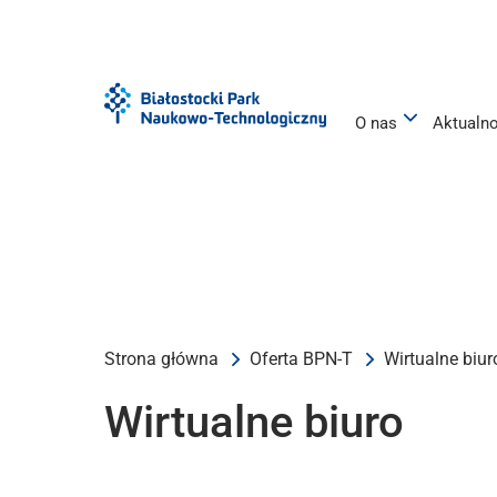
Przejdź
Przejdź
do
do
menu
treści
O nas
Aktualn
Strona główna
Oferta BPN-T
Wirtualne biur
Wirtualne biuro