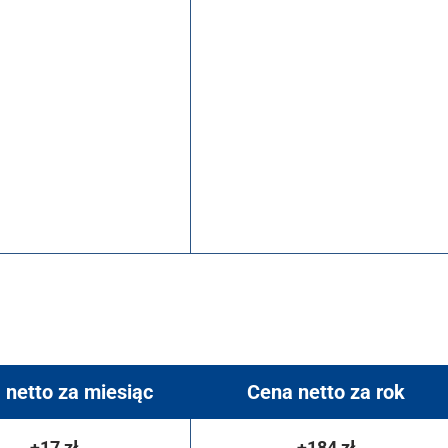
 netto za miesiąc
Cena netto za rok
+17 zł
+184 zł