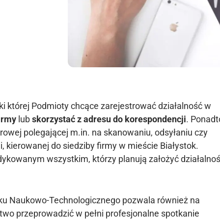
ęki której Podmioty chcące zarejestrować działalność w
irmy
lub
skorzystać z adresu do korespondencji
. Ponadt
urowej polegającej m.in. na skanowaniu, odsyłaniu czy
 kierowanej do siedziby firmy w mieście Białystok.
dykowanym wszystkim, którzy planują założyć działalno
arku Naukowo-Technologicznego pozwala również na
ństwo przeprowadzić w pełni profesjonalne spotkanie