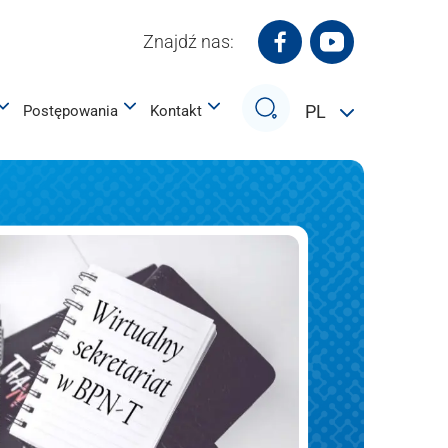
Znajdź nas:
Białostocki Park Na
Białostocki P
Szukaj
PL
Postępowania
Kontakt