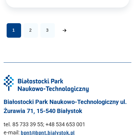
1
2
3
Białostocki Park Naukowo-Technologiczny ul.
Żurawia 71, 15-540 Białystok
tel. 85 733 39 55; +48 534 653 001
e-mail:
bpnt@bpnt.bialystok.pl