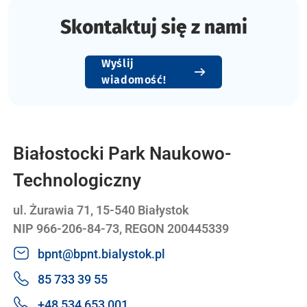
Skontaktuj się z nami
Wyślij
wiadomość!
Białostocki Park Naukowo-
Technologiczny
ul. Żurawia 71, 15-540 Białystok
NIP 966-206-84-73, REGON 200445339
bpnt@bpnt.bialystok.pl
85 733 39 55
+48 534 653 001