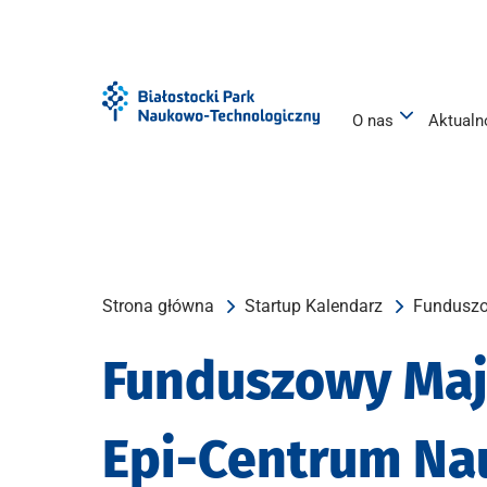
Przejdź
Przejdź
do
do
menu
treści
O nas
Aktualn
Strona główna
Startup Kalendarz
Funduszo
Funduszowy Maj
Epi-Centrum Nau