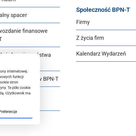
Społeczność BPN-T
alny spacer
Firmy
wozdanie finansowe
Z życia firm
T
Kalendarz Wydarzeń
ukcje bezpieczeństwa
T
ony internetowej.
wowych funkcji
r Equality Plan w BPN‑T
ookie stron
ny. Te pliki cookie
odą. Użytkownik ma
dardy ochrony
etnich w BPN‑T
Preferencje