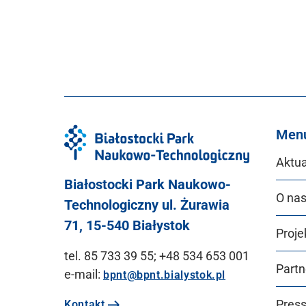
Men
Aktua
Białostocki Park Naukowo-
O na
Technologiczny ul. Żurawia
71, 15-540 Białystok
Proje
tel. 85 733 39 55; +48 534 653 001
Partn
e-mail:
bpnt@bpnt.bialystok.pl
Pres
Kontakt