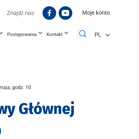
Moje konto
Znajdź nas:
Białostocki Park Naukowo-Technol
Białostocki Park Naukowo-Te
Szukaj
PL
Postępowania
Kontakt
aja, godz. 10
wy Głównej
0