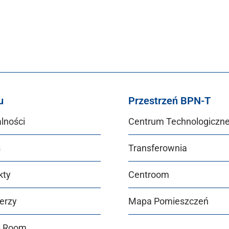
u
Przestrzeń BPN-T
lności
Centrum Technologiczn
s
Transferownia
kty
Centroom
erzy
Mapa Pomieszczeń
s Room