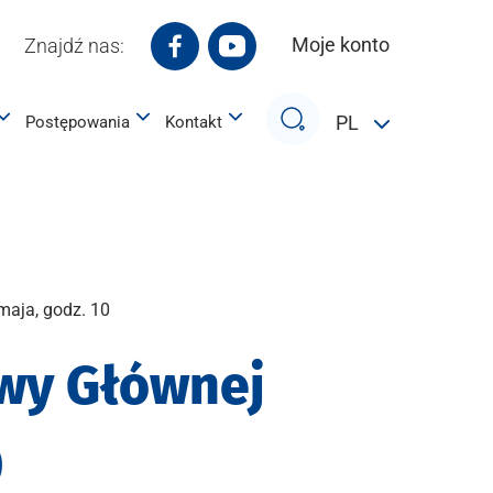
Moje konto
Znajdź nas:
Białostocki Park Naukowo-Technol
Białostocki Park Naukowo-Te
Szukaj
PL
Postępowania
Kontakt
aja, godz. 10
wy Głównej
0