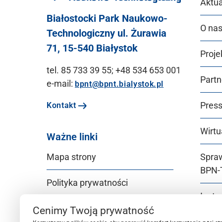
Aktua
Białostocki Park Naukowo-
O na
Technologiczny ul. Żurawia
71, 15-540 Białystok
Proje
tel. 85 733 39 55; +48 534 653 001
Partn
e-mail:
bpnt@bpnt.bialystok.pl
Pres
Kontakt
Wirtu
Ważne linki
Mapa strony
Spra
BPN‑
Polityka prywatności
Instr
Deklaracja dostępności
BPN‑
Cenimy Twoją prywatność