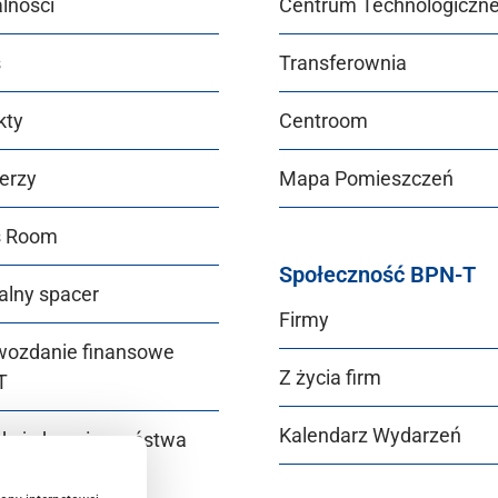
lności
Centrum Technologiczn
s
Transferownia
kty
Centroom
erzy
Mapa Pomieszczeń
s Room
Społeczność BPN-T
alny spacer
Firmy
wozdanie finansowe
Z życia firm
T
Kalendarz Wydarzeń
ukcje bezpieczeństwa
T