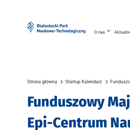
Przejdź
Przejdź
do
do
menu
treści
O nas
Aktualn
Strona główna
Startup Kalendarz
Funduszo
Funduszowy Maj
Epi-Centrum Nau