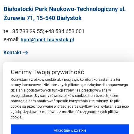
Białostocki Park Naukowo-Technologiczny ul.
Żurawia 71, 15-540 Białystok
tel. 85 733 39 55; +48 534 653 001
e-mail:
bpnt@bpnt.bialystok.pl
Kontakt
Cenimy Twoją prywatność
Ważne linki
Korzystamy z plików cookie, aby poprawić komfort korzystania z tej
strony internetowej. Niektóre z tych plików są niezbędne dla poprawnego
działania podstawowych funkcji strony i są przechowywane w
Menu
przeglądarce. Używamy również plików cookie stron trzecich, które
pomagają nam analizować sposób korzystania z tej witryny. Te pliki
cookie są przechowywane w przeglądarce użytkownika wyłącznie za jego
Przestrzeń BPN-T
zgodą. Użytkownik ma również możliwość rezygnacji z tych plików
cookie.
Społeczność BPN-T
Akceptuję wszystkie