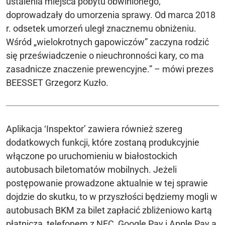
ustalenia miejsca pobytu obwinionego,
doprowadzały do umorzenia sprawy. Od marca 2018
r. odsetek umorzeń uległ znacznemu obniżeniu.
Wśród „wielokrotnych gapowiczów” zaczyna rodzić
się przeświadczenie o nieuchronności kary, co ma
zasadnicze znaczenie prewencyjne.” – mówi prezes
BEESSET Grzegorz Kuzło.
Aplikacja ‘Inspektor’ zawiera również szereg
dodatkowych funkcji, które zostaną produkcyjnie
włączone po uruchomieniu w białostockich
autobusach biletomatów mobilnych. Jeżeli
postępowanie prowadzone aktualnie w tej sprawie
dojdzie do skutku, to w przyszłości będziemy mogli w
autobusach BKM za bilet zapłacić zbliżeniowo kartą
płatniczą, telefonem z NFC, Google Pay i Apple Pay a