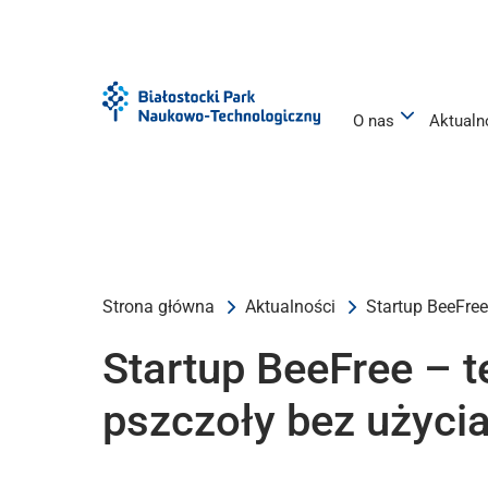
Przejdź
Przejdź
do
do
menu
treści
O nas
Aktualn
Strona główna
Aktualności
Startup BeeFree
Startup BeeFree – 
pszczoły bez użyci