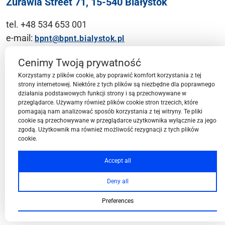
Żurawia Street 71, 15-540 Białystok
tel. +48 534 653 001
e-mail:
bpnt@bpnt.bialystok.pl
Contact
Cenimy Twoją prywatność
Korzystamy z plików cookie, aby poprawić komfort korzystania z tej
strony internetowej. Niektóre z tych plików są niezbędne dla poprawnego
działania podstawowych funkcji strony i są przechowywane w
przeglądarce. Używamy również plików cookie stron trzecich, które
BPN-T Area
pomagają nam analizować sposób korzystania z tej witryny. Te pliki
cookie są przechowywane w przeglądarce użytkownika wyłącznie za jego
zgodą. Użytkownik ma również możliwość rezygnacji z tych plików
cookie.
BPN-T Offer
Accept all
Deny all
About BPN-T
Preferences