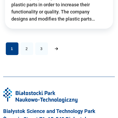
plastic parts in order to increase their
functionality or quality. The company
designs and modifies the plastic parts…
1
2
3
Białystok Science and Technology Park