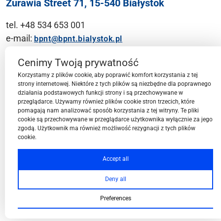
Żurawia Street 71, 15-540 Białystok
tel. +48 534 653 001
e-mail:
bpnt@bpnt.bialystok.pl
Contact
Cenimy Twoją prywatność
Korzystamy z plików cookie, aby poprawić komfort korzystania z tej
strony internetowej. Niektóre z tych plików są niezbędne dla poprawnego
działania podstawowych funkcji strony i są przechowywane w
przeglądarce. Używamy również plików cookie stron trzecich, które
BPN-T Area
pomagają nam analizować sposób korzystania z tej witryny. Te pliki
cookie są przechowywane w przeglądarce użytkownika wyłącznie za jego
zgodą. Użytkownik ma również możliwość rezygnacji z tych plików
BPN-T Offer
cookie.
Accept all
Deny all
About BPN-T
Preferences