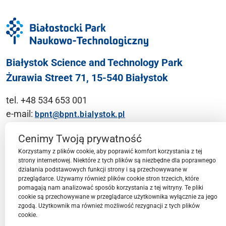
Białystok Science and Technology Park
Żurawia Street 71, 15-540 Białystok
tel. +48 534 653 001
e-mail:
bpnt@bpnt.bialystok.pl
Contact
Cenimy Twoją prywatność
Korzystamy z plików cookie, aby poprawić komfort korzystania z tej
strony internetowej. Niektóre z tych plików są niezbędne dla poprawnego
działania podstawowych funkcji strony i są przechowywane w
przeglądarce. Używamy również plików cookie stron trzecich, które
BPN-T Area
pomagają nam analizować sposób korzystania z tej witryny. Te pliki
cookie są przechowywane w przeglądarce użytkownika wyłącznie za jego
zgodą. Użytkownik ma również możliwość rezygnacji z tych plików
cookie.
BPN-T Offer