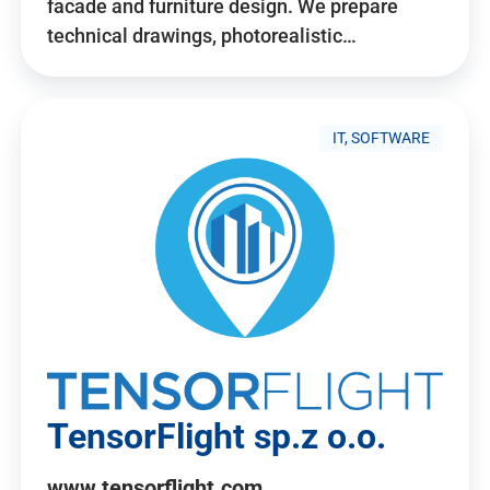
facade and furniture design. We prepare
technical drawings, photorealistic…
IT, SOFTWARE
TensorFlight sp.z o.o.
www.tensorflight.com