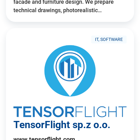
facade and furniture design. We prepare
technical drawings, photorealistic…
IT, SOFTWARE
TensorFlight sp.z o.o.
www.tensorflight.com