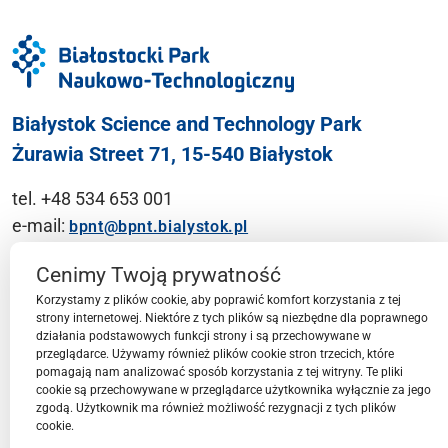
Białystok Science and Technology Park
Żurawia Street 71, 15-540 Białystok
tel. +48 534 653 001
e-mail:
bpnt@bpnt.bialystok.pl
Contact
Cenimy Twoją prywatność
Korzystamy z plików cookie, aby poprawić komfort korzystania z tej
strony internetowej. Niektóre z tych plików są niezbędne dla poprawnego
działania podstawowych funkcji strony i są przechowywane w
przeglądarce. Używamy również plików cookie stron trzecich, które
BPN-T Area
pomagają nam analizować sposób korzystania z tej witryny. Te pliki
cookie są przechowywane w przeglądarce użytkownika wyłącznie za jego
zgodą. Użytkownik ma również możliwość rezygnacji z tych plików
cookie.
BPN-T Offer