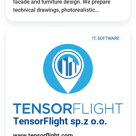
facade and furniture design. We prepare
technical drawings, photorealistic…
IT, SOFTWARE
TensorFlight sp.z o.o.
www.tensorflight.com