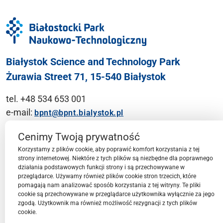
Białystok Science and Technology Park
Żurawia Street 71, 15-540 Białystok
tel. +48 534 653 001
e-mail:
bpnt@bpnt.bialystok.pl
Contact
Cenimy Twoją prywatność
Korzystamy z plików cookie, aby poprawić komfort korzystania z tej
strony internetowej. Niektóre z tych plików są niezbędne dla poprawnego
działania podstawowych funkcji strony i są przechowywane w
przeglądarce. Używamy również plików cookie stron trzecich, które
BPN-T Area
pomagają nam analizować sposób korzystania z tej witryny. Te pliki
cookie są przechowywane w przeglądarce użytkownika wyłącznie za jego
zgodą. Użytkownik ma również możliwość rezygnacji z tych plików
cookie.
BPN-T Offer