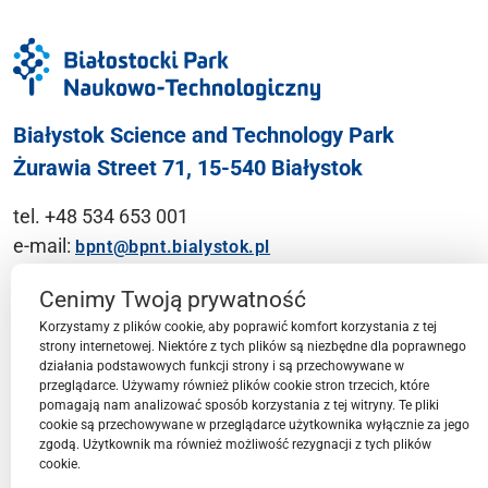
Białystok Science and Technology Park
Żurawia Street 71, 15-540 Białystok
tel. +48 534 653 001
e-mail:
bpnt@bpnt.bialystok.pl
Contact
Cenimy Twoją prywatność
Korzystamy z plików cookie, aby poprawić komfort korzystania z tej
strony internetowej. Niektóre z tych plików są niezbędne dla poprawnego
działania podstawowych funkcji strony i są przechowywane w
przeglądarce. Używamy również plików cookie stron trzecich, które
BPN-T Area
pomagają nam analizować sposób korzystania z tej witryny. Te pliki
cookie są przechowywane w przeglądarce użytkownika wyłącznie za jego
zgodą. Użytkownik ma również możliwość rezygnacji z tych plików
cookie.
BPN-T Offer