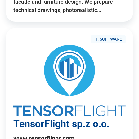
facade and furniture design. We prepare
technical drawings, photorealistic…
IT, SOFTWARE
TensorFlight sp.z o.o.
www.tensorflight.com