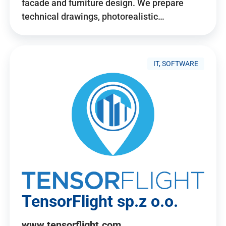
facade and furniture design. We prepare
technical drawings, photorealistic…
IT, SOFTWARE
TensorFlight sp.z o.o.
www.tensorflight.com