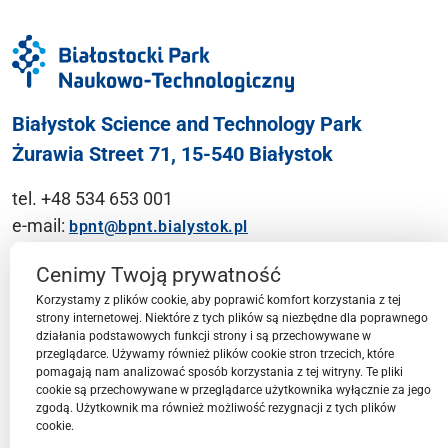
Białystok Science and Technology Park
Żurawia Street 71, 15-540 Białystok
tel. +48 534 653 001
e-mail:
bpnt@bpnt.bialystok.pl
Contact
Cenimy Twoją prywatność
Korzystamy z plików cookie, aby poprawić komfort korzystania z tej
strony internetowej. Niektóre z tych plików są niezbędne dla poprawnego
działania podstawowych funkcji strony i są przechowywane w
przeglądarce. Używamy również plików cookie stron trzecich, które
BPN-T Area
pomagają nam analizować sposób korzystania z tej witryny. Te pliki
cookie są przechowywane w przeglądarce użytkownika wyłącznie za jego
zgodą. Użytkownik ma również możliwość rezygnacji z tych plików
cookie.
BPN-T Offer