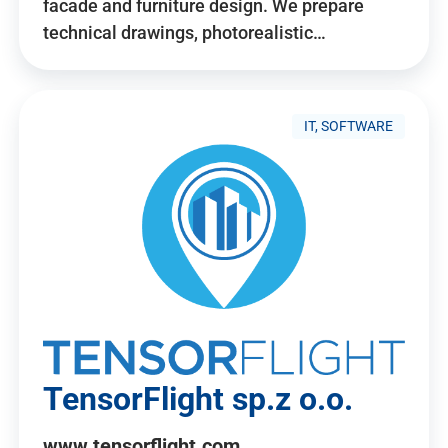
facade and furniture design. We prepare
technical drawings, photorealistic…
IT, SOFTWARE
TensorFlight sp.z o.o.
www.tensorflight.com