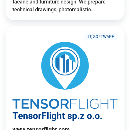
facade and furniture design. We prepare
technical drawings, photorealistic…
IT, SOFTWARE
TensorFlight sp.z o.o.
www.tensorflight.com