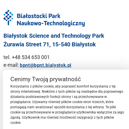
Białystok Science and Technology Park
Żurawia Street 71, 15-540 Białystok
tel. +48 534 653 001
e-mail:
bpnt@bpnt.bialystok.pl
Contact
Cenimy Twoją prywatność
Korzystamy z plików cookie, aby poprawić komfort korzystania z tej
strony internetowej. Niektóre z tych plików są niezbędne dla poprawnego
działania podstawowych funkcji strony i są przechowywane w
przeglądarce. Używamy również plików cookie stron trzecich, które
BPN-T Area
pomagają nam analizować sposób korzystania z tej witryny. Te pliki
cookie są przechowywane w przeglądarce użytkownika wyłącznie za jego
zgodą. Użytkownik ma również możliwość rezygnacji z tych plików
cookie.
BPN-T Offer