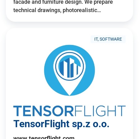
facade and furniture design. We prepare
technical drawings, photorealistic…
IT, SOFTWARE
TensorFlight sp.z o.o.
www.tensorflight.com