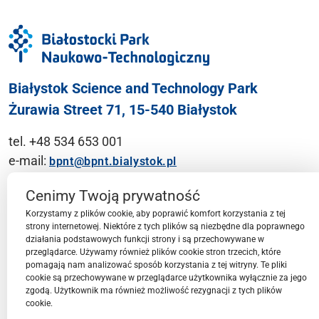
Białystok Science and Technology Park
Żurawia Street 71, 15-540 Białystok
tel. +48 534 653 001
e-mail:
bpnt@bpnt.bialystok.pl
Contact
Cenimy Twoją prywatność
Korzystamy z plików cookie, aby poprawić komfort korzystania z tej
strony internetowej. Niektóre z tych plików są niezbędne dla poprawnego
działania podstawowych funkcji strony i są przechowywane w
przeglądarce. Używamy również plików cookie stron trzecich, które
BPN-T Area
pomagają nam analizować sposób korzystania z tej witryny. Te pliki
cookie są przechowywane w przeglądarce użytkownika wyłącznie za jego
zgodą. Użytkownik ma również możliwość rezygnacji z tych plików
cookie.
BPN-T Offer