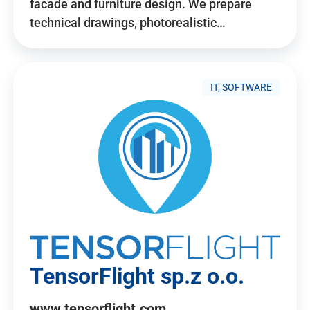
facade and furniture design. We prepare
technical drawings, photorealistic…
IT, SOFTWARE
TensorFlight sp.z o.o.
www.tensorflight.com