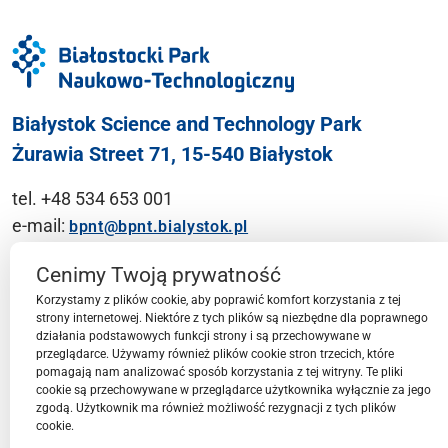
Białystok Science and Technology Park
Żurawia Street 71, 15-540 Białystok
tel. +48 534 653 001
e-mail:
bpnt@bpnt.bialystok.pl
Contact
Cenimy Twoją prywatność
Korzystamy z plików cookie, aby poprawić komfort korzystania z tej
strony internetowej. Niektóre z tych plików są niezbędne dla poprawnego
działania podstawowych funkcji strony i są przechowywane w
przeglądarce. Używamy również plików cookie stron trzecich, które
BPN-T Area
pomagają nam analizować sposób korzystania z tej witryny. Te pliki
cookie są przechowywane w przeglądarce użytkownika wyłącznie za jego
zgodą. Użytkownik ma również możliwość rezygnacji z tych plików
cookie.
BPN-T Offer