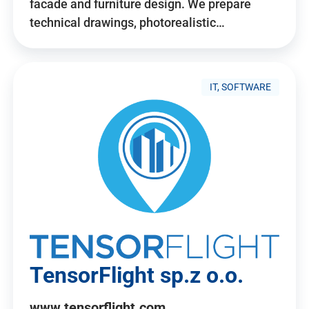
facade and furniture design. We prepare
technical drawings, photorealistic…
IT, SOFTWARE
TensorFlight sp.z o.o.
www.tensorflight.com