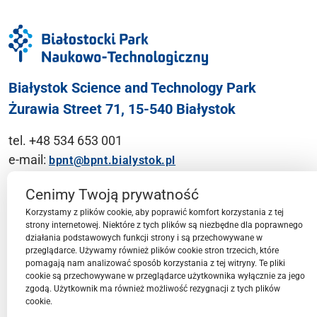
Białystok Science and Technology Park
Żurawia Street 71, 15-540 Białystok
tel. +48 534 653 001
e-mail:
bpnt@bpnt.bialystok.pl
Contact
Cenimy Twoją prywatność
Korzystamy z plików cookie, aby poprawić komfort korzystania z tej
strony internetowej. Niektóre z tych plików są niezbędne dla poprawnego
działania podstawowych funkcji strony i są przechowywane w
przeglądarce. Używamy również plików cookie stron trzecich, które
BPN-T Area
pomagają nam analizować sposób korzystania z tej witryny. Te pliki
cookie są przechowywane w przeglądarce użytkownika wyłącznie za jego
zgodą. Użytkownik ma również możliwość rezygnacji z tych plików
cookie.
BPN-T Offer