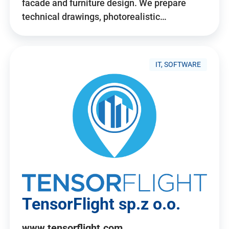
facade and furniture design. We prepare
technical drawings, photorealistic…
IT, SOFTWARE
TensorFlight sp.z o.o.
www.tensorflight.com