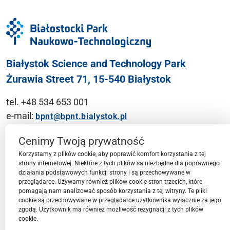
Białystok Science and Technology Park
Żurawia Street 71, 15-540 Białystok
tel. +48 534 653 001
e-mail:
bpnt@bpnt.bialystok.pl
Contact
Cenimy Twoją prywatność
Korzystamy z plików cookie, aby poprawić komfort korzystania z tej
strony internetowej. Niektóre z tych plików są niezbędne dla poprawnego
działania podstawowych funkcji strony i są przechowywane w
przeglądarce. Używamy również plików cookie stron trzecich, które
BPN-T Area
pomagają nam analizować sposób korzystania z tej witryny. Te pliki
cookie są przechowywane w przeglądarce użytkownika wyłącznie za jego
zgodą. Użytkownik ma również możliwość rezygnacji z tych plików
cookie.
BPN-T Offer