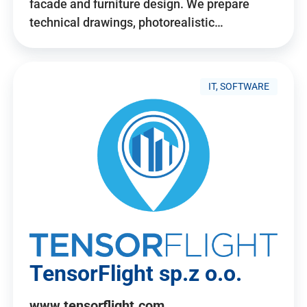
facade and furniture design. We prepare
technical drawings, photorealistic…
IT, SOFTWARE
TensorFlight sp.z o.o.
www.tensorflight.com