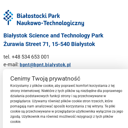
Białystok Science and Technology Park
Żurawia Street 71, 15-540 Białystok
tel. +48 534 653 001
e-mail:
bpnt@bpnt.bialystok.pl
Contact
Cenimy Twoją prywatność
Korzystamy z plików cookie, aby poprawić komfort korzystania z tej
strony internetowej. Niektóre z tych plików są niezbędne dla poprawnego
działania podstawowych funkcji strony i są przechowywane w
przeglądarce. Używamy również plików cookie stron trzecich, które
BPN-T Area
pomagają nam analizować sposób korzystania z tej witryny. Te pliki
cookie są przechowywane w przeglądarce użytkownika wyłącznie za jego
zgodą. Użytkownik ma również możliwość rezygnacji z tych plików
cookie.
BPN-T Offer