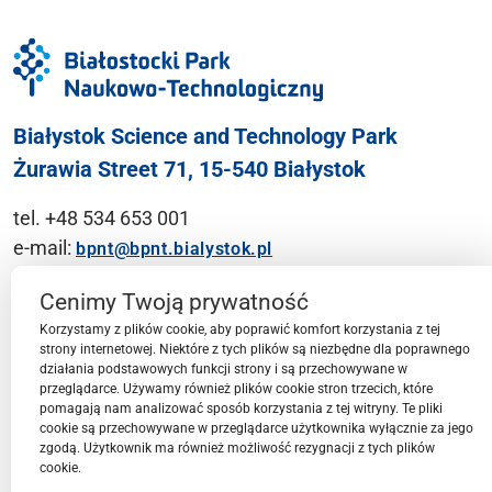
Białystok Science and Technology Park
Żurawia Street 71, 15-540 Białystok
tel. +48 534 653 001
e-mail:
bpnt@bpnt.bialystok.pl
Contact
Cenimy Twoją prywatność
Korzystamy z plików cookie, aby poprawić komfort korzystania z tej
strony internetowej. Niektóre z tych plików są niezbędne dla poprawnego
działania podstawowych funkcji strony i są przechowywane w
przeglądarce. Używamy również plików cookie stron trzecich, które
BPN-T Area
pomagają nam analizować sposób korzystania z tej witryny. Te pliki
cookie są przechowywane w przeglądarce użytkownika wyłącznie za jego
zgodą. Użytkownik ma również możliwość rezygnacji z tych plików
cookie.
BPN-T Offer