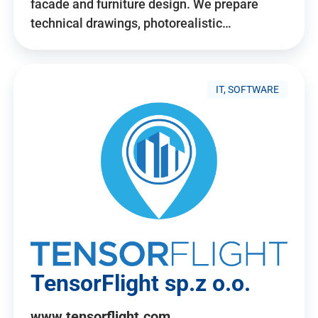
facade and furniture design. We prepare
technical drawings, photorealistic…
IT, SOFTWARE
TensorFlight sp.z o.o.
www.tensorflight.com