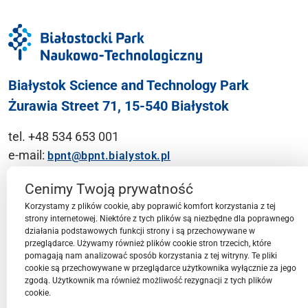
Białystok Science and Technology Park
Żurawia Street 71, 15-540 Białystok
tel. +48 534 653 001
e-mail:
bpnt@bpnt.bialystok.pl
Contact
Cenimy Twoją prywatność
Korzystamy z plików cookie, aby poprawić komfort korzystania z tej
strony internetowej. Niektóre z tych plików są niezbędne dla poprawnego
działania podstawowych funkcji strony i są przechowywane w
przeglądarce. Używamy również plików cookie stron trzecich, które
BPN-T Area
pomagają nam analizować sposób korzystania z tej witryny. Te pliki
cookie są przechowywane w przeglądarce użytkownika wyłącznie za jego
zgodą. Użytkownik ma również możliwość rezygnacji z tych plików
cookie.
BPN-T Offer