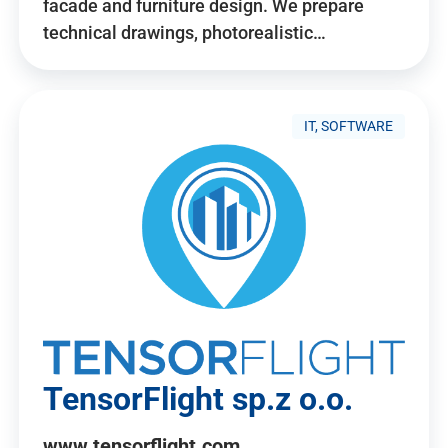
facade and furniture design. We prepare
technical drawings, photorealistic…
IT, SOFTWARE
TensorFlight sp.z o.o.
www.tensorflight.com