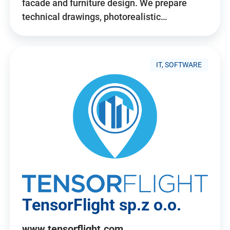
facade and furniture design. We prepare
technical drawings, photorealistic…
IT, SOFTWARE
TensorFlight sp.z o.o.
www.tensorflight.com