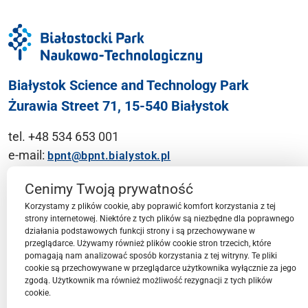
Białystok Science and Technology Park
Żurawia Street 71, 15-540 Białystok
tel. +48 534 653 001
e-mail:
bpnt@bpnt.bialystok.pl
Contact
Cenimy Twoją prywatność
Korzystamy z plików cookie, aby poprawić komfort korzystania z tej
strony internetowej. Niektóre z tych plików są niezbędne dla poprawnego
działania podstawowych funkcji strony i są przechowywane w
przeglądarce. Używamy również plików cookie stron trzecich, które
BPN-T Area
pomagają nam analizować sposób korzystania z tej witryny. Te pliki
cookie są przechowywane w przeglądarce użytkownika wyłącznie za jego
zgodą. Użytkownik ma również możliwość rezygnacji z tych plików
cookie.
BPN-T Offer