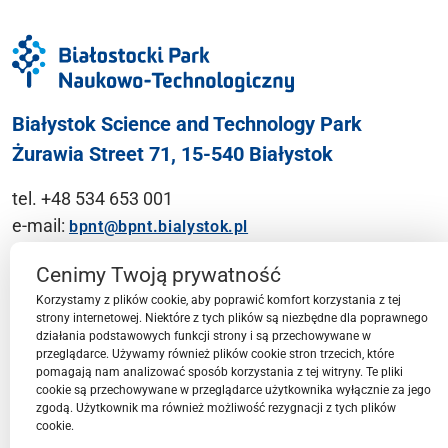
Białystok Science and Technology Park
Żurawia Street 71, 15-540 Białystok
tel. +48 534 653 001
e-mail:
bpnt@bpnt.bialystok.pl
Contact
Cenimy Twoją prywatność
Korzystamy z plików cookie, aby poprawić komfort korzystania z tej
strony internetowej. Niektóre z tych plików są niezbędne dla poprawnego
działania podstawowych funkcji strony i są przechowywane w
przeglądarce. Używamy również plików cookie stron trzecich, które
BPN-T Area
pomagają nam analizować sposób korzystania z tej witryny. Te pliki
cookie są przechowywane w przeglądarce użytkownika wyłącznie za jego
zgodą. Użytkownik ma również możliwość rezygnacji z tych plików
cookie.
BPN-T Offer