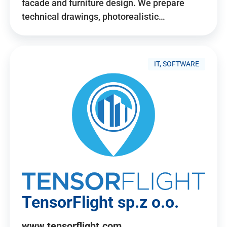
facade and furniture design. We prepare
technical drawings, photorealistic…
IT, SOFTWARE
TensorFlight sp.z o.o.
www.tensorflight.com