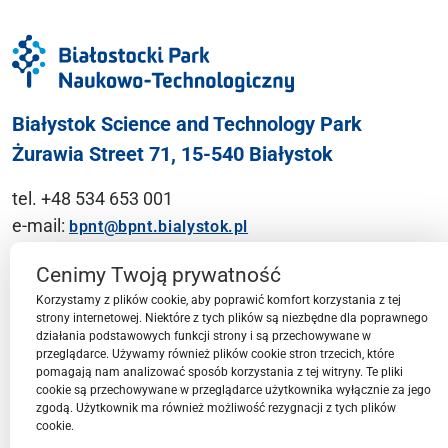
Białystok Science and Technology Park
Żurawia Street 71, 15-540 Białystok
tel. +48 534 653 001
e-mail:
bpnt@bpnt.bialystok.pl
Contact
Cenimy Twoją prywatność
Korzystamy z plików cookie, aby poprawić komfort korzystania z tej
strony internetowej. Niektóre z tych plików są niezbędne dla poprawnego
działania podstawowych funkcji strony i są przechowywane w
przeglądarce. Używamy również plików cookie stron trzecich, które
BPN-T Area
pomagają nam analizować sposób korzystania z tej witryny. Te pliki
cookie są przechowywane w przeglądarce użytkownika wyłącznie za jego
zgodą. Użytkownik ma również możliwość rezygnacji z tych plików
cookie.
BPN-T Offer