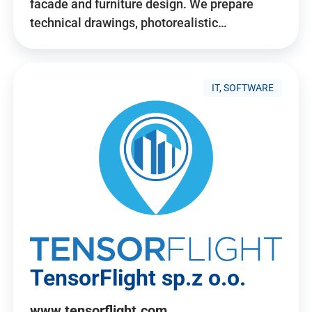
facade and furniture design. We prepare
technical drawings, photorealistic…
IT, SOFTWARE
TensorFlight sp.z o.o.
www.tensorflight.com