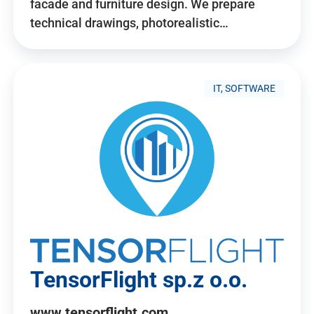
facade and furniture design. We prepare
technical drawings, photorealistic…
IT, SOFTWARE
TensorFlight sp.z o.o.
www.tensorflight.com