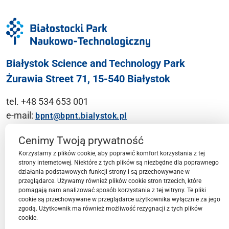
Białystok Science and Technology Park
Żurawia Street 71, 15-540 Białystok
tel. +48 534 653 001
e-mail:
bpnt@bpnt.bialystok.pl
Contact
Cenimy Twoją prywatność
Korzystamy z plików cookie, aby poprawić komfort korzystania z tej
strony internetowej. Niektóre z tych plików są niezbędne dla poprawnego
działania podstawowych funkcji strony i są przechowywane w
przeglądarce. Używamy również plików cookie stron trzecich, które
BPN-T Area
pomagają nam analizować sposób korzystania z tej witryny. Te pliki
cookie są przechowywane w przeglądarce użytkownika wyłącznie za jego
zgodą. Użytkownik ma również możliwość rezygnacji z tych plików
cookie.
BPN-T Offer