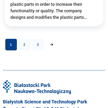
plastic parts in order to increase their
functionality or quality. The company
designs and modifies the plastic parts…
1
2
3
Białystok Science and Technology Park