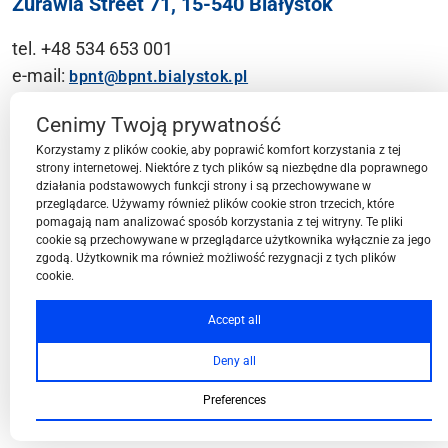
Żurawia Street 71, 15-540 Białystok
tel. +48 534 653 001
e-mail:
bpnt@bpnt.bialystok.pl
Contact
Cenimy Twoją prywatność
Korzystamy z plików cookie, aby poprawić komfort korzystania z tej
strony internetowej. Niektóre z tych plików są niezbędne dla poprawnego
działania podstawowych funkcji strony i są przechowywane w
przeglądarce. Używamy również plików cookie stron trzecich, które
BPN-T Area
pomagają nam analizować sposób korzystania z tej witryny. Te pliki
cookie są przechowywane w przeglądarce użytkownika wyłącznie za jego
zgodą. Użytkownik ma również możliwość rezygnacji z tych plików
cookie.
BPN-T Offer
Accept all
Deny all
About BPN-T
Preferences