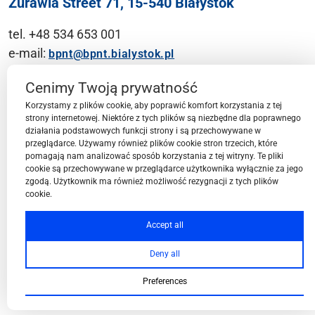
Żurawia Street 71, 15-540 Białystok
tel. +48 534 653 001
e-mail:
bpnt@bpnt.bialystok.pl
Contact
Cenimy Twoją prywatność
Korzystamy z plików cookie, aby poprawić komfort korzystania z tej
strony internetowej. Niektóre z tych plików są niezbędne dla poprawnego
działania podstawowych funkcji strony i są przechowywane w
przeglądarce. Używamy również plików cookie stron trzecich, które
BPN-T Area
pomagają nam analizować sposób korzystania z tej witryny. Te pliki
cookie są przechowywane w przeglądarce użytkownika wyłącznie za jego
zgodą. Użytkownik ma również możliwość rezygnacji z tych plików
cookie.
BPN-T Offer
Accept all
Deny all
About BPN-T
Preferences