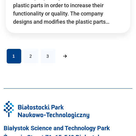
plastic parts in order to increase their
functionality or quality. The company
designs and modifies the plastic parts…
1
2
3
Białystok Science and Technology Park