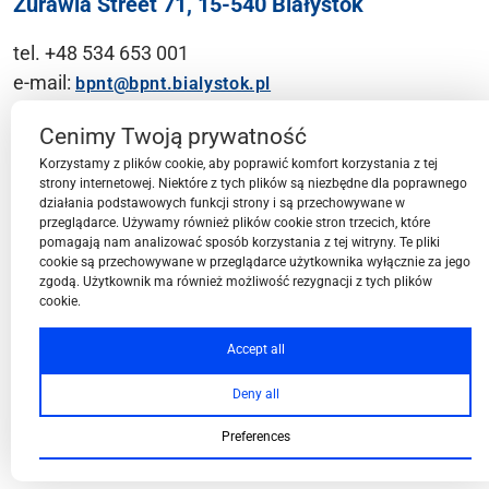
Żurawia Street 71, 15-540 Białystok
tel. +48 534 653 001
e-mail:
bpnt@bpnt.bialystok.pl
Contact
Cenimy Twoją prywatność
Korzystamy z plików cookie, aby poprawić komfort korzystania z tej
strony internetowej. Niektóre z tych plików są niezbędne dla poprawnego
działania podstawowych funkcji strony i są przechowywane w
przeglądarce. Używamy również plików cookie stron trzecich, które
BPN-T Area
pomagają nam analizować sposób korzystania z tej witryny. Te pliki
cookie są przechowywane w przeglądarce użytkownika wyłącznie za jego
zgodą. Użytkownik ma również możliwość rezygnacji z tych plików
cookie.
BPN-T Offer
Accept all
Deny all
About BPN-T
Preferences