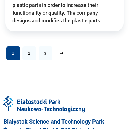
plastic parts in order to increase their
functionality or quality. The company
designs and modifies the plastic parts…
1
2
3
Białystok Science and Technology Park