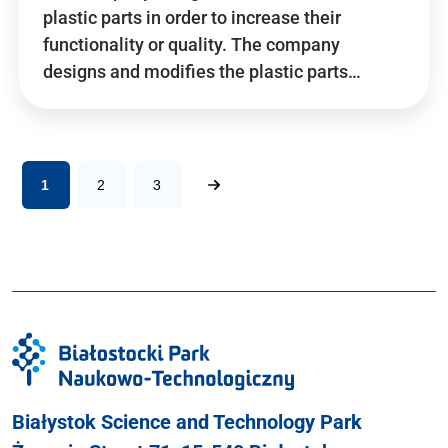
plastic parts in order to increase their
functionality or quality. The company
designs and modifies the plastic parts…
1
2
3
Białystok Science and Technology Park