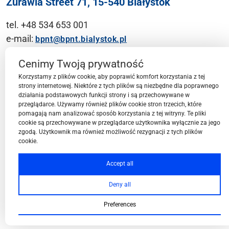
Żurawia Street 71, 15-540 Białystok
tel. +48 534 653 001
e-mail:
bpnt@bpnt.bialystok.pl
Contact
Cenimy Twoją prywatność
Korzystamy z plików cookie, aby poprawić komfort korzystania z tej
strony internetowej. Niektóre z tych plików są niezbędne dla poprawnego
działania podstawowych funkcji strony i są przechowywane w
przeglądarce. Używamy również plików cookie stron trzecich, które
BPN-T Area
pomagają nam analizować sposób korzystania z tej witryny. Te pliki
cookie są przechowywane w przeglądarce użytkownika wyłącznie za jego
zgodą. Użytkownik ma również możliwość rezygnacji z tych plików
cookie.
BPN-T Offer
Accept all
Deny all
About BPN-T
Preferences