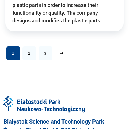
plastic parts in order to increase their
functionality or quality. The company
designs and modifies the plastic parts…
1
2
3
Białystok Science and Technology Park