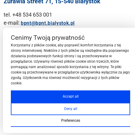
Żurawia Street 71, 15-540 Białystok
tel. +48 534 653 001
e-mail:
bpnt@bpnt.bialystok.pl
Contact
Cenimy Twoją prywatność
Korzystamy z plików cookie, aby poprawić komfort korzystania z tej
strony internetowej. Niektóre z tych plików są niezbędne dla poprawnego
działania podstawowych funkcji strony i są przechowywane w
przeglądarce. Używamy również plików cookie stron trzecich, które
BPN-T Area
pomagają nam analizować sposób korzystania z tej witryny. Te pliki
cookie są przechowywane w przeglądarce użytkownika wyłącznie za jego
zgodą. Użytkownik ma również możliwość rezygnacji z tych plików
cookie.
BPN-T Offer
Accept all
Deny all
About BPN-T
Preferences