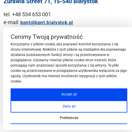
Żurawia Street 71, 15-540 Białystok
tel. +48 534 653 001
e-mail:
bpnt@bpnt.bialystok.pl
Contact
Cenimy Twoją prywatność
Korzystamy z plików cookie, aby poprawić komfort korzystania z tej
strony internetowej. Niektóre z tych plików są niezbędne dla poprawnego
działania podstawowych funkcji strony i są przechowywane w
przeglądarce. Używamy również plików cookie stron trzecich, które
BPN-T Area
pomagają nam analizować sposób korzystania z tej witryny. Te pliki
cookie są przechowywane w przeglądarce użytkownika wyłącznie za jego
zgodą. Użytkownik ma również możliwość rezygnacji z tych plików
cookie.
BPN-T Offer
Accept all
Deny all
About BPN-T
Preferences