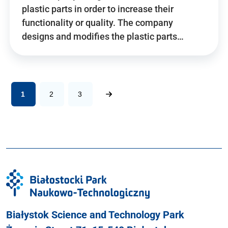
plastic parts in order to increase their
functionality or quality. The company
designs and modifies the plastic parts…
1
2
3
Białystok Science and Technology Park