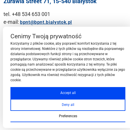
Żurawia Street 71, 15-540 Białystok
tel. +48 534 653 001
e-mail:
bpnt@bpnt.bialystok.pl
Contact
Cenimy Twoją prywatność
Korzystamy z plików cookie, aby poprawić komfort korzystania z tej
strony internetowej. Niektóre z tych plików są niezbędne dla poprawnego
działania podstawowych funkcji strony i są przechowywane w
przeglądarce. Używamy również plików cookie stron trzecich, które
BPN-T Area
pomagają nam analizować sposób korzystania z tej witryny. Te pliki
cookie są przechowywane w przeglądarce użytkownika wyłącznie za jego
zgodą. Użytkownik ma również możliwość rezygnacji z tych plików
cookie.
BPN-T Offer
Accept all
Deny all
About BPN-T
Preferences