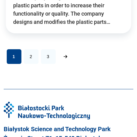
plastic parts in order to increase their
functionality or quality. The company
designs and modifies the plastic parts…
1
2
3
Białystok Science and Technology Park