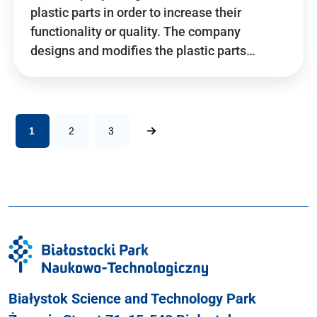
plastic parts in order to increase their
functionality or quality. The company
designs and modifies the plastic parts…
1
2
3
Białystok Science and Technology Park