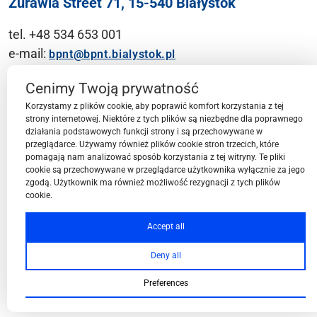
Żurawia Street 71, 15-540 Białystok
tel. +48 534 653 001
e-mail:
bpnt@bpnt.bialystok.pl
Contact
Cenimy Twoją prywatność
Korzystamy z plików cookie, aby poprawić komfort korzystania z tej
strony internetowej. Niektóre z tych plików są niezbędne dla poprawnego
działania podstawowych funkcji strony i są przechowywane w
przeglądarce. Używamy również plików cookie stron trzecich, które
BPN-T Area
pomagają nam analizować sposób korzystania z tej witryny. Te pliki
cookie są przechowywane w przeglądarce użytkownika wyłącznie za jego
zgodą. Użytkownik ma również możliwość rezygnacji z tych plików
cookie.
BPN-T Offer
Accept all
Deny all
About BPN-T
Preferences