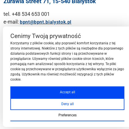
Żurawia Street 71, 15-540 Białystok
tel. +48 534 653 001
e-mail:
bpnt@bpnt.bialystok.pl
Contact
Cenimy Twoją prywatność
Korzystamy z plików cookie, aby poprawić komfort korzystania z tej
strony internetowej. Niektóre z tych plików są niezbędne dla poprawnego
działania podstawowych funkcji strony i są przechowywane w
przeglądarce. Używamy również plików cookie stron trzecich, które
BPN-T Area
pomagają nam analizować sposób korzystania z tej witryny. Te pliki
cookie są przechowywane w przeglądarce użytkownika wyłącznie za jego
zgodą. Użytkownik ma również możliwość rezygnacji z tych plików
cookie.
BPN-T Offer
Accept all
Deny all
About BPN-T
Preferences