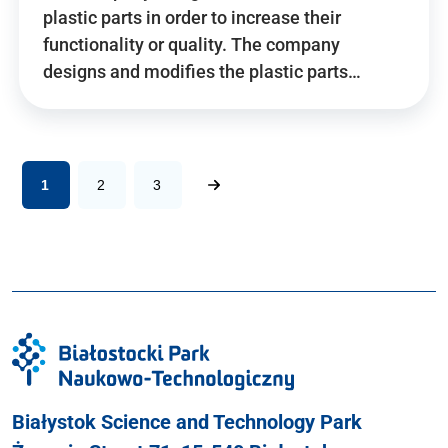
plastic parts in order to increase their
functionality or quality. The company
designs and modifies the plastic parts…
1
2
3
Białystok Science and Technology Park