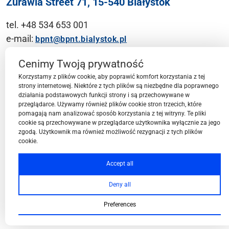
Żurawia Street 71, 15-540 Białystok
tel. +48 534 653 001
e-mail:
bpnt@bpnt.bialystok.pl
Contact
Cenimy Twoją prywatność
Korzystamy z plików cookie, aby poprawić komfort korzystania z tej
strony internetowej. Niektóre z tych plików są niezbędne dla poprawnego
działania podstawowych funkcji strony i są przechowywane w
przeglądarce. Używamy również plików cookie stron trzecich, które
BPN-T Area
pomagają nam analizować sposób korzystania z tej witryny. Te pliki
cookie są przechowywane w przeglądarce użytkownika wyłącznie za jego
zgodą. Użytkownik ma również możliwość rezygnacji z tych plików
cookie.
BPN-T Offer
Accept all
Deny all
About BPN-T
Preferences