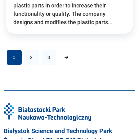
plastic parts in order to increase their
functionality or quality. The company
designs and modifies the plastic parts…
1
2
3
Białystok Science and Technology Park