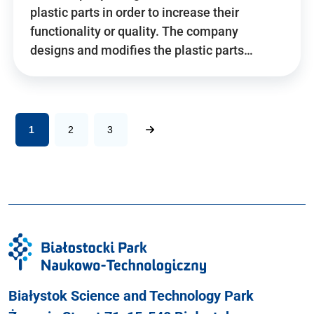
plastic parts in order to increase their
functionality or quality. The company
designs and modifies the plastic parts…
1
2
3
Białystok Science and Technology Park