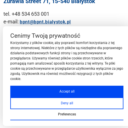
Żurawia Street 71, 15-540 Białystok
tel. +48 534 653 001
e-mail:
bpnt@bpnt.bialystok.pl
Contact
Cenimy Twoją prywatność
Korzystamy z plików cookie, aby poprawić komfort korzystania z tej
strony internetowej. Niektóre z tych plików są niezbędne dla poprawnego
działania podstawowych funkcji strony i są przechowywane w
przeglądarce. Używamy również plików cookie stron trzecich, które
BPN-T Area
pomagają nam analizować sposób korzystania z tej witryny. Te pliki
cookie są przechowywane w przeglądarce użytkownika wyłącznie za jego
zgodą. Użytkownik ma również możliwość rezygnacji z tych plików
cookie.
BPN-T Offer
Accept all
Deny all
About BPN-T
Preferences