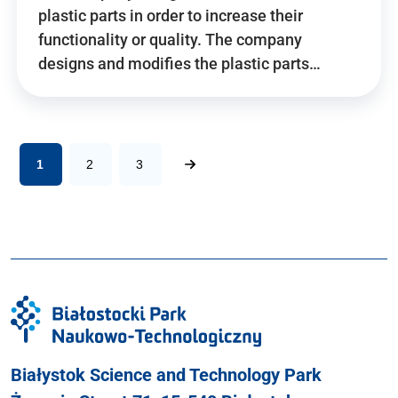
plastic parts in order to increase their
functionality or quality. The company
designs and modifies the plastic parts…
1
2
3
Białystok Science and Technology Park