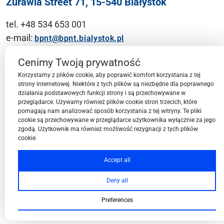
Żurawia Street 71, 15-540 Białystok
tel. +48 534 653 001
e-mail:
bpnt@bpnt.bialystok.pl
Contact
Cenimy Twoją prywatność
Korzystamy z plików cookie, aby poprawić komfort korzystania z tej
strony internetowej. Niektóre z tych plików są niezbędne dla poprawnego
działania podstawowych funkcji strony i są przechowywane w
przeglądarce. Używamy również plików cookie stron trzecich, które
BPN-T Area
pomagają nam analizować sposób korzystania z tej witryny. Te pliki
cookie są przechowywane w przeglądarce użytkownika wyłącznie za jego
zgodą. Użytkownik ma również możliwość rezygnacji z tych plików
cookie.
BPN-T Offer
Accept all
Deny all
About BPN-T
Preferences