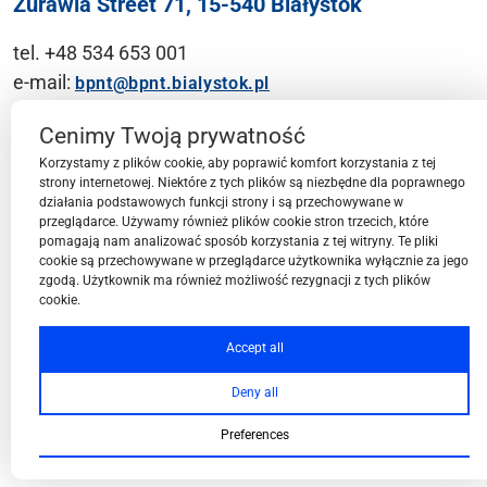
Żurawia Street 71, 15-540 Białystok
tel. +48 534 653 001
e-mail:
bpnt@bpnt.bialystok.pl
Contact
Cenimy Twoją prywatność
Korzystamy z plików cookie, aby poprawić komfort korzystania z tej
strony internetowej. Niektóre z tych plików są niezbędne dla poprawnego
działania podstawowych funkcji strony i są przechowywane w
przeglądarce. Używamy również plików cookie stron trzecich, które
BPN-T Area
pomagają nam analizować sposób korzystania z tej witryny. Te pliki
cookie są przechowywane w przeglądarce użytkownika wyłącznie za jego
zgodą. Użytkownik ma również możliwość rezygnacji z tych plików
cookie.
BPN-T Offer
Accept all
Deny all
About BPN-T
Preferences