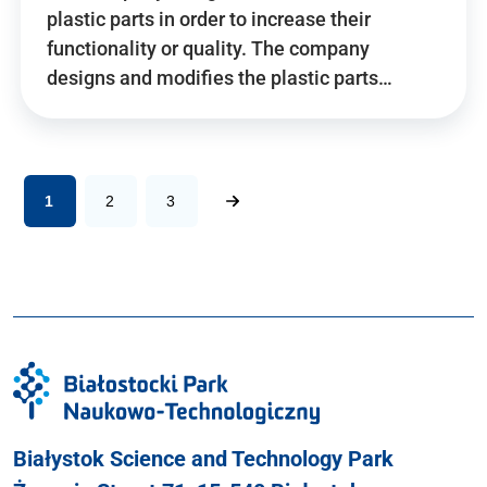
plastic parts in order to increase their
functionality or quality. The company
designs and modifies the plastic parts…
1
2
3
Białystok Science and Technology Park