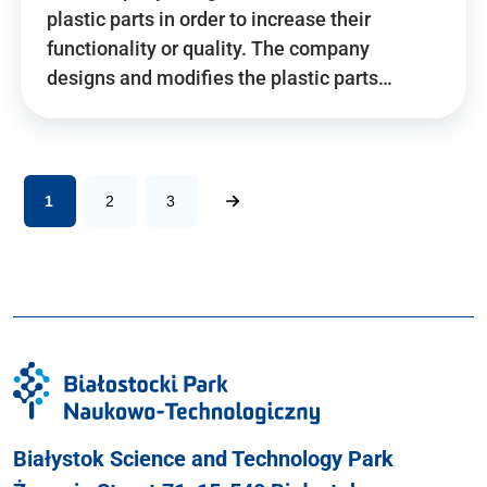
plastic parts in order to increase their
functionality or quality. The company
designs and modifies the plastic parts…
1
2
3
Białystok Science and Technology Park