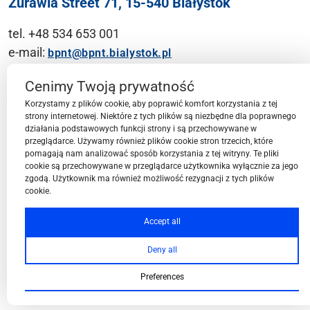
Żurawia Street 71, 15-540 Białystok
tel. +48 534 653 001
e-mail:
bpnt@bpnt.bialystok.pl
Contact
Cenimy Twoją prywatność
Korzystamy z plików cookie, aby poprawić komfort korzystania z tej
strony internetowej. Niektóre z tych plików są niezbędne dla poprawnego
działania podstawowych funkcji strony i są przechowywane w
przeglądarce. Używamy również plików cookie stron trzecich, które
BPN-T Area
pomagają nam analizować sposób korzystania z tej witryny. Te pliki
cookie są przechowywane w przeglądarce użytkownika wyłącznie za jego
zgodą. Użytkownik ma również możliwość rezygnacji z tych plików
cookie.
BPN-T Offer
Accept all
Deny all
About BPN-T
Preferences