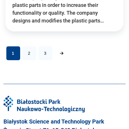
plastic parts in order to increase their
functionality or quality. The company
designs and modifies the plastic parts…
1
2
3
Białystok Science and Technology Park