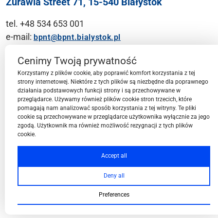
Żurawia Street 71, 15-540 Białystok
tel. +48 534 653 001
e-mail:
bpnt@bpnt.bialystok.pl
Contact
Cenimy Twoją prywatność
Korzystamy z plików cookie, aby poprawić komfort korzystania z tej
strony internetowej. Niektóre z tych plików są niezbędne dla poprawnego
działania podstawowych funkcji strony i są przechowywane w
przeglądarce. Używamy również plików cookie stron trzecich, które
BPN-T Area
pomagają nam analizować sposób korzystania z tej witryny. Te pliki
cookie są przechowywane w przeglądarce użytkownika wyłącznie za jego
zgodą. Użytkownik ma również możliwość rezygnacji z tych plików
cookie.
BPN-T Offer
Accept all
Deny all
About BPN-T
Preferences