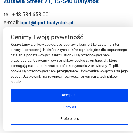
Żurawia Street 71, 15-540 Białystok
tel. +48 534 653 001
e-mail:
bpnt@bpnt.bialystok.pl
Contact
Cenimy Twoją prywatność
Korzystamy z plików cookie, aby poprawić komfort korzystania z tej
strony internetowej. Niektóre z tych plików są niezbędne dla poprawnego
działania podstawowych funkcji strony i są przechowywane w
przeglądarce. Używamy również plików cookie stron trzecich, które
BPN-T Area
pomagają nam analizować sposób korzystania z tej witryny. Te pliki
cookie są przechowywane w przeglądarce użytkownika wyłącznie za jego
zgodą. Użytkownik ma również możliwość rezygnacji z tych plików
cookie.
BPN-T Offer
Accept all
Deny all
About BPN-T
Preferences