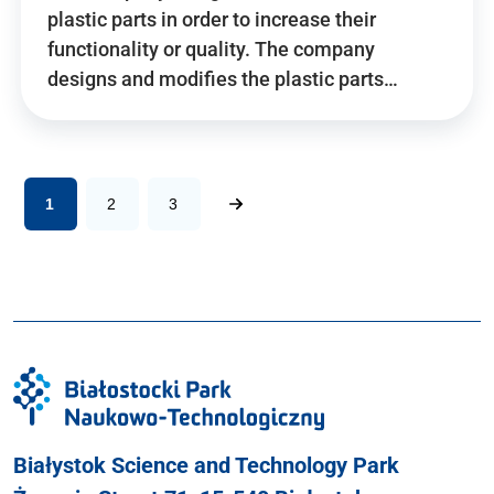
plastic parts in order to increase their
functionality or quality. The company
designs and modifies the plastic parts…
1
2
3
Białystok Science and Technology Park